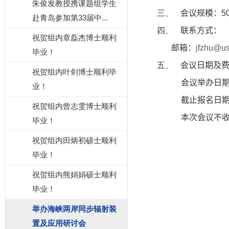
朱俊发教授携课题组学生
三、
会议规模：
5
赴青岛参加第33届中...
四、
联系方式：
祝贺组内章磊杰博士顺利
邮箱：
jfzhu@us
毕业！
五、
会议日期及
祝贺组内叶剑博士顺利毕
会议举办日
业！
截止报名日
祝贺组内曾志雯博士顺利
本次会议不
毕业！
祝贺组内田炳初硕士顺利
毕业！
祝贺组内熊娟娟硕士顺利
毕业！
举办海峡两岸同步辐射装
置及应用研讨会