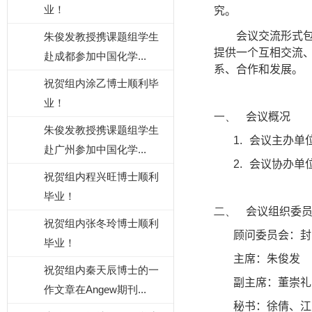
业！
究。
会议交流形式
朱俊发教授携课题组学生
提供一个互相交流
赴成都参加中国化学...
系、合作和发展。
祝贺组内涂乙博士顺利毕
业！
一、
会议概况
朱俊发教授携课题组学生
1.
会议主办单
赴广州参加中国化学...
2.
会议协办单
祝贺组内程兴旺博士顺利
毕业！
二、
会议组织委
祝贺组内张冬玲博士顺利
顾问委员会：封
毕业！
主席：朱俊发
祝贺组内秦天辰博士的一
副主席：董崇礼
作文章在Angew期刊...
秘书：徐倩、江