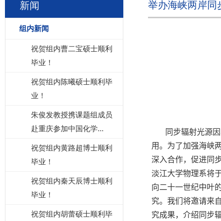
举办海峡两岸同
新闻
组内新闻
祝贺组内曹二宝硕士顺利
毕业！
祝贺组内陈曦硕士顺利毕
业！
朱俊发教授携课题组成员
赴重庆参加中国化学...
同步辐射光源因
用。为了加强海峡
祝贺组内黄路超博士顺利
深入合作，促进
同
毕业！
淡江大学物理系将
祝贺组内秦天辰博士顺利
向二十一世纪中叶
毕业！
究。我们将邀请来
祝贺组内胡蕾硕士顺利毕
究成果，介绍同步