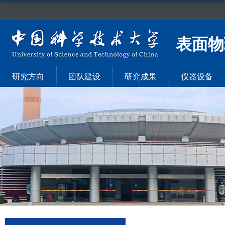
表面物
研究方向
团队建设
研究成果
仪器设备