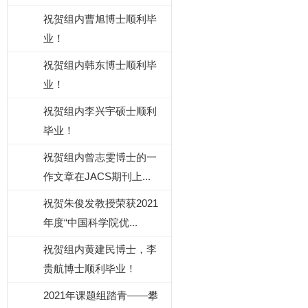
祝贺组内曹旭博士顺利毕
业！
祝贺组内韩东博士顺利毕
业！
祝贺组内李兴宇硕士顺利
毕业！
祝贺组内曾志雯博士的一
作文章在JACS期刊上...
祝贺朱俊发教授荣获2021
年度“中国科学院优...
祝贺组内黄建民博士，李
贵航博士顺利毕业！
2021年课题组踏青——攀