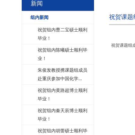
新闻
祝贺课题
组内新闻
祝贺组内曹二宝硕士顺利
毕业！
祝贺课题组
祝贺组内陈曦硕士顺利毕
业！
朱俊发教授携课题组成员
赴重庆参加中国化学...
祝贺组内黄路超博士顺利
毕业！
祝贺组内秦天辰博士顺利
毕业！
祝贺组内胡蕾硕士顺利毕