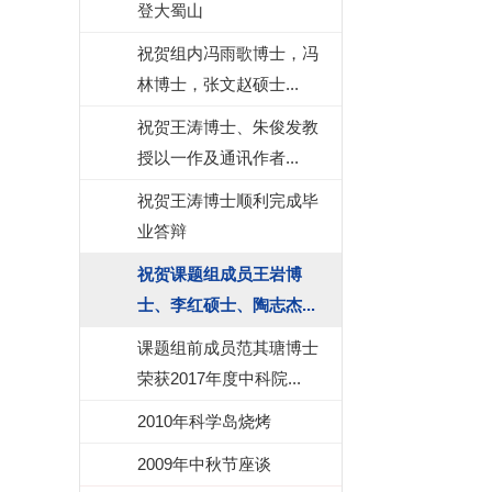
登大蜀山
祝贺组内冯雨歌博士，冯
林博士，张文赵硕士...
祝贺王涛博士、朱俊发教
授以一作及通讯作者...
祝贺王涛博士顺利完成毕
业答辩
祝贺课题组成员王岩博
士、李红硕士、陶志杰...
课题组前成员范其瑭博士
荣获2017年度中科院...
2010年科学岛烧烤
2009年中秋节座谈