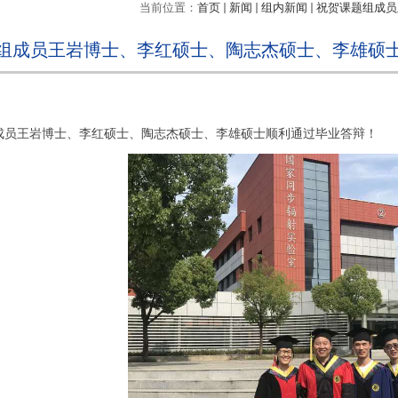
当前位置：
首页
新闻
组内新闻
祝贺课题组成员
组成员王岩博士、李红硕士、陶志杰硕士、李雄硕
成员王岩博士、李红硕士、陶志杰硕士、李雄硕士顺利通过毕业答辩！