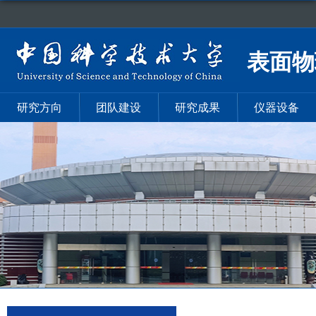
表面物
研究方向
团队建设
研究成果
仪器设备