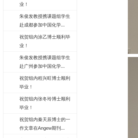
业！
朱俊发教授携课题组学生
赴成都参加中国化学...
祝贺组内涂乙博士顺利毕
业！
朱俊发教授携课题组学生
赴广州参加中国化学...
祝贺组内程兴旺博士顺利
毕业！
祝贺组内张冬玲博士顺利
毕业！
祝贺组内秦天辰博士的一
作文章在Angew期刊...