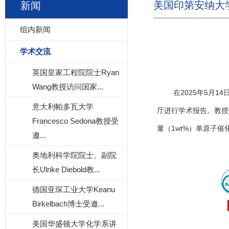
美国印第安纳大学
新闻
组内新闻
学术交流
英国皇家工程院院士Ryan
Wang教授访问国家...
在
2025
年
5
月
14
意大利帕多瓦大学
厅进行学术报告。教授
Francesco Sedona教授受
量（
1wt%
）单原子催
邀...
奥地利科学院院士、副院
长Ulrike Diebold教...
德国亚琛工业大学Keanu
Birkelbach博士受邀...
美国华盛顿大学化学系讲